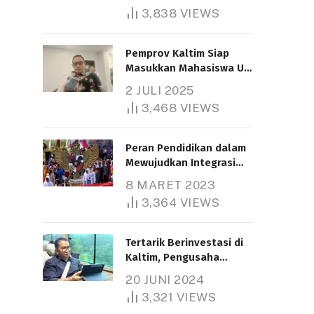
3,838
VIEWS
Pemprov Kaltim Siap
Masukkan Mahasiswa UT
Samarinda dalam Skema
2 JULI 2025
Bantuan Pendidikan
3,468
VIEWS
Gratispol
Peran Pendidikan dalam
Mewujudkan Integrasi
Nasional
8 MARET 2023
3,364
VIEWS
Tertarik Berinvestasi di
Kaltim, Pengusaha
Tiongkok Butuh Lahan
20 JUNI 2024
1.000 Hektare
3,321
VIEWS