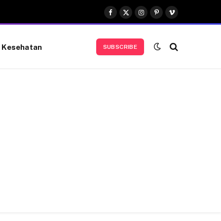
Facebook
X
Instagram
Pinterest
Vimeo
(Twitter)
Kesehatan
SUBSCRIBE