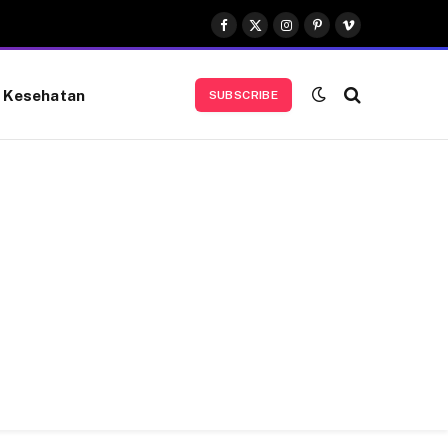
Facebook
X
Instagram
Pinterest
Vimeo
(Twitter)
Kesehatan
SUBSCRIBE