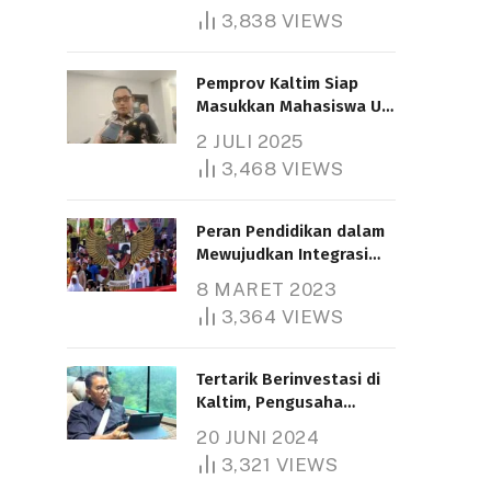
3,838
VIEWS
Pemprov Kaltim Siap
Masukkan Mahasiswa UT
Samarinda dalam Skema
2 JULI 2025
Bantuan Pendidikan
3,468
VIEWS
Gratispol
Peran Pendidikan dalam
Mewujudkan Integrasi
Nasional
8 MARET 2023
3,364
VIEWS
Tertarik Berinvestasi di
Kaltim, Pengusaha
Tiongkok Butuh Lahan
20 JUNI 2024
1.000 Hektare
3,321
VIEWS