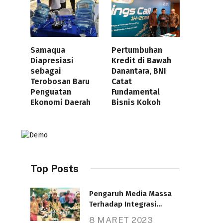
Samaqua
Pertumbuhan
Diapresiasi
Kredit di Bawah
sebagai
Danantara, BNI
Terobosan Baru
Catat
Penguatan
Fundamental
Ekonomi Daerah
Bisnis Kokoh
Top Posts
Pengaruh Media Massa
Terhadap Integrasi
Nasional
8 MARET 2023