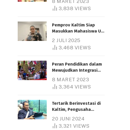
8 MARET 2023
3,838
VIEWS
Pemprov Kaltim Siap
Masukkan Mahasiswa UT
Samarinda dalam Skema
2 JULI 2025
Bantuan Pendidikan
3,468
VIEWS
Gratispol
Peran Pendidikan dalam
Mewujudkan Integrasi
Nasional
8 MARET 2023
3,364
VIEWS
Tertarik Berinvestasi di
Kaltim, Pengusaha
Tiongkok Butuh Lahan
20 JUNI 2024
1.000 Hektare
3,321
VIEWS