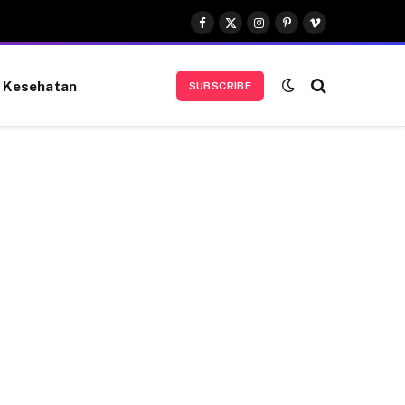
Facebook
X
Instagram
Pinterest
Vimeo
(Twitter)
Kesehatan
SUBSCRIBE