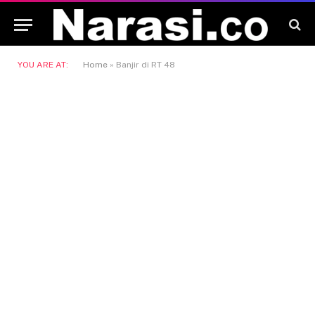
YOU ARE AT:
Home
»
Banjir di RT 48