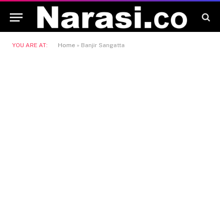
YOU ARE AT:
Home
»
Banjir Sangatta