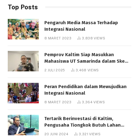
Top Posts
Pengaruh Media Massa Terhadap
Integrasi Nasional
8 MARET 2023
3,838
VIEWS
Pemprov Kaltim Siap Masukkan
Mahasiswa UT Samarinda dalam Skema
Bantuan Pendidikan Gratispol
2 JULI 2025
3,468
VIEWS
Peran Pendidikan dalam Mewujudkan
Integrasi Nasional
8 MARET 2023
3,364
VIEWS
Tertarik Berinvestasi di Kaltim,
Pengusaha Tiongkok Butuh Lahan
1.000 Hektare
20 JUNI 2024
3,321
VIEWS