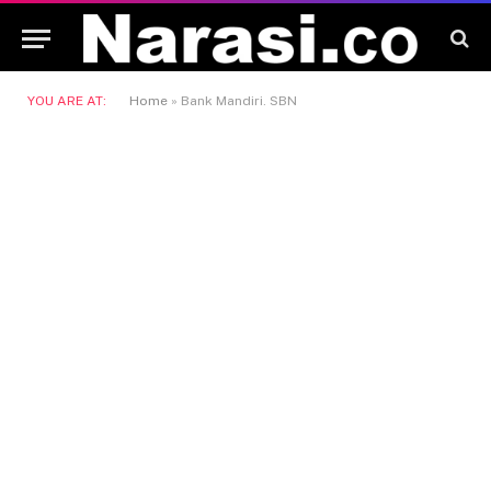
YOU ARE AT:
Home
»
Bank Mandiri. SBN