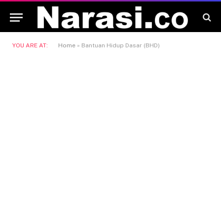
YOU ARE AT:
Home
»
Bantuan Hidup Dasar (BHD)