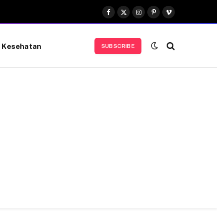
Facebook
X
Instagram
Pinterest
Vimeo
(Twitter)
Kesehatan
SUBSCRIBE