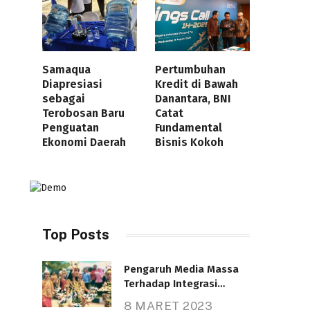
Samaqua
Pertumbuhan
Diapresiasi
Kredit di Bawah
sebagai
Danantara, BNI
Terobosan Baru
Catat
Penguatan
Fundamental
Ekonomi Daerah
Bisnis Kokoh
Top Posts
Pengaruh Media Massa
Terhadap Integrasi
Nasional
8 MARET 2023