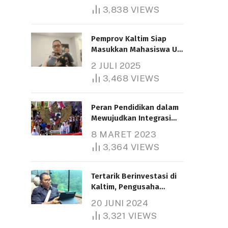
3,838
VIEWS
Pemprov Kaltim Siap
Masukkan Mahasiswa UT
Samarinda dalam Skema
2 JULI 2025
Bantuan Pendidikan
3,468
VIEWS
Gratispol
Peran Pendidikan dalam
Mewujudkan Integrasi
Nasional
8 MARET 2023
3,364
VIEWS
Tertarik Berinvestasi di
Kaltim, Pengusaha
Tiongkok Butuh Lahan
20 JUNI 2024
1.000 Hektare
3,321
VIEWS