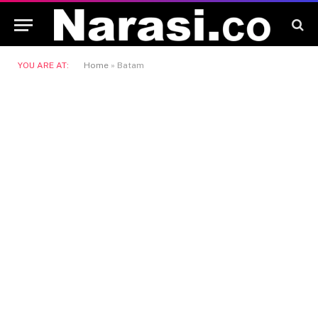
YOU ARE AT:
Home
»
Batam