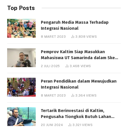
Top Posts
Pengaruh Media Massa Terhadap
Integrasi Nasional
8 MARET 2023
3,838
VIEWS
Pemprov Kaltim Siap Masukkan
Mahasiswa UT Samarinda dalam Skema
Bantuan Pendidikan Gratispol
2 JULI 2025
3,468
VIEWS
Peran Pendidikan dalam Mewujudkan
Integrasi Nasional
8 MARET 2023
3,364
VIEWS
Tertarik Berinvestasi di Kaltim,
Pengusaha Tiongkok Butuh Lahan
1.000 Hektare
20 JUNI 2024
3,321
VIEWS