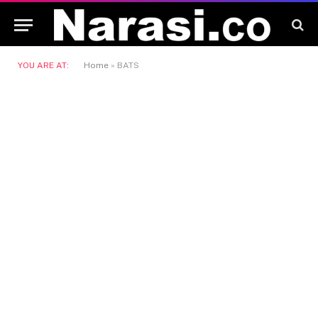
YOU ARE AT:
Home
»
BATS