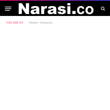
YOU ARE AT:
Home
»
Bawaslu