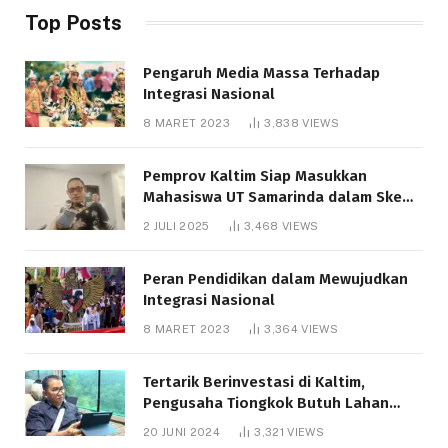
Top Posts
Pengaruh Media Massa Terhadap
Integrasi Nasional
8 MARET 2023
3,838
VIEWS
Pemprov Kaltim Siap Masukkan
Mahasiswa UT Samarinda dalam Skema
Bantuan Pendidikan Gratispol
2 JULI 2025
3,468
VIEWS
Peran Pendidikan dalam Mewujudkan
Integrasi Nasional
8 MARET 2023
3,364
VIEWS
Tertarik Berinvestasi di Kaltim,
Pengusaha Tiongkok Butuh Lahan
1.000 Hektare
20 JUNI 2024
3,321
VIEWS