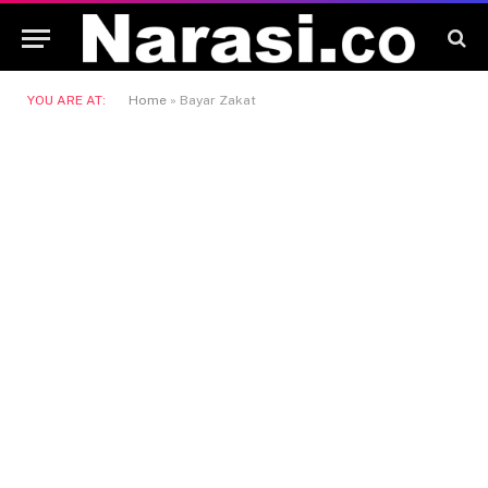
YOU ARE AT:
Home
»
Bayar Zakat