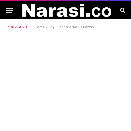
YOU ARE AT:
Home
»
Bayu Trisno Arief Setiawan