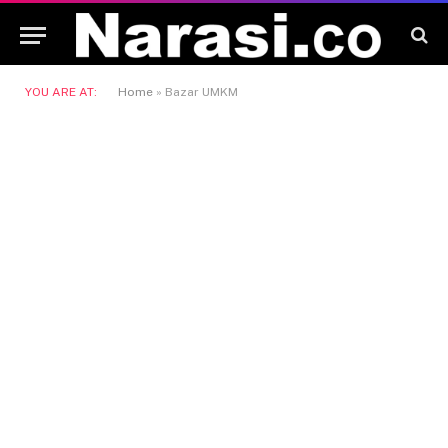
YOU ARE AT:
Home
»
Bazar UMKM