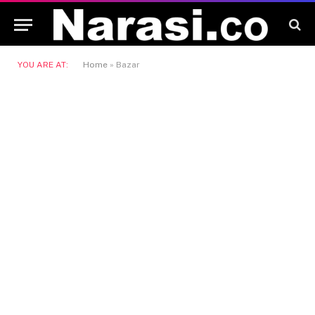
YOU ARE AT:
Home
»
Bazar