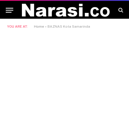
YOU ARE AT:
Home
»
BAZNAS Kota Samarinda