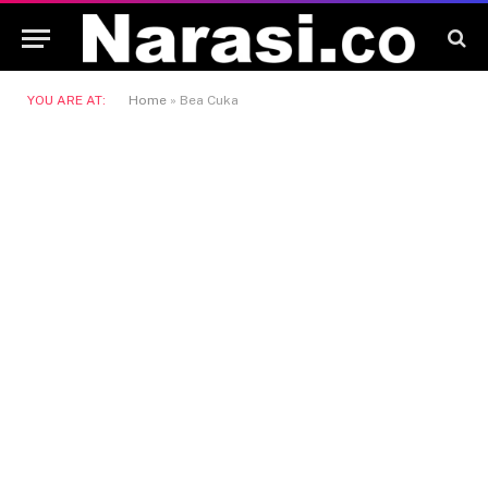
YOU ARE AT:
Home
»
Bea Cuka