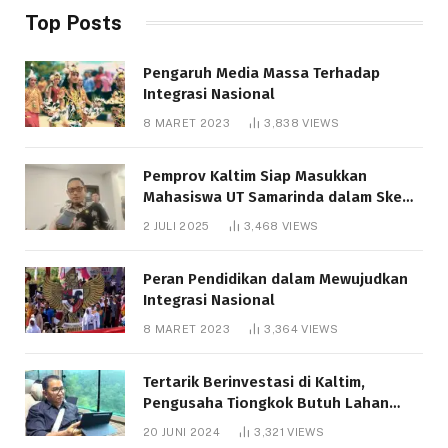
Top Posts
Pengaruh Media Massa Terhadap
Integrasi Nasional
8 MARET 2023
3,838
VIEWS
Pemprov Kaltim Siap Masukkan
Mahasiswa UT Samarinda dalam Skema
Bantuan Pendidikan Gratispol
2 JULI 2025
3,468
VIEWS
Peran Pendidikan dalam Mewujudkan
Integrasi Nasional
8 MARET 2023
3,364
VIEWS
Tertarik Berinvestasi di Kaltim,
Pengusaha Tiongkok Butuh Lahan
1.000 Hektare
20 JUNI 2024
3,321
VIEWS