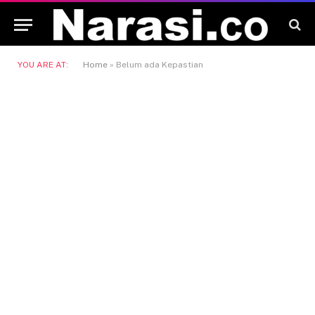
YOU ARE AT:
Home
»
Belum ada Kepastian