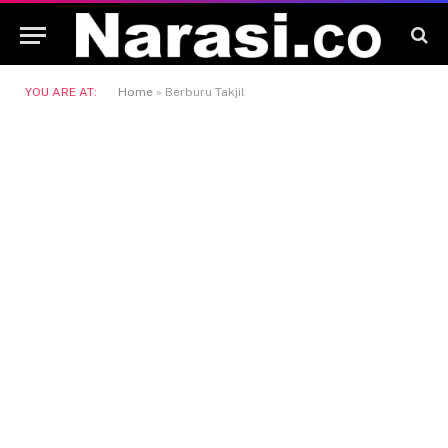
YOU ARE AT:
Home
»
Berburu Takjil