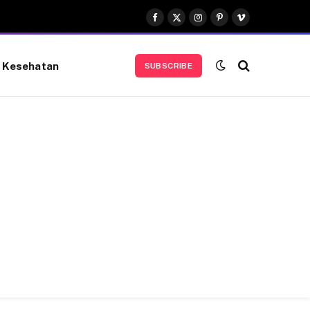
Facebook
X
Instagram
Pinterest
Vimeo
(Twitter)
Kesehatan
SUBSCRIBE