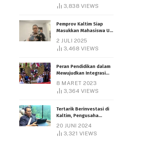
3,838
VIEWS
Pemprov Kaltim Siap
Masukkan Mahasiswa UT
Samarinda dalam Skema
2 JULI 2025
Bantuan Pendidikan
3,468
VIEWS
Gratispol
Peran Pendidikan dalam
Mewujudkan Integrasi
Nasional
8 MARET 2023
3,364
VIEWS
Tertarik Berinvestasi di
Kaltim, Pengusaha
Tiongkok Butuh Lahan
20 JUNI 2024
1.000 Hektare
3,321
VIEWS