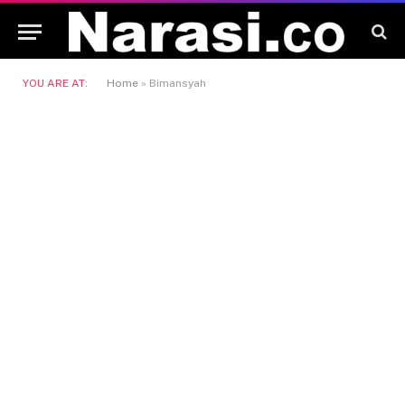
YOU ARE AT:
Home
»
Bimansyah