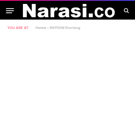
YOU ARE AT:
Home
»
BKPSDM Bontang