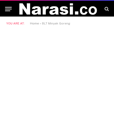
YOU ARE AT:
Home
»
BLT Minyak Goreng