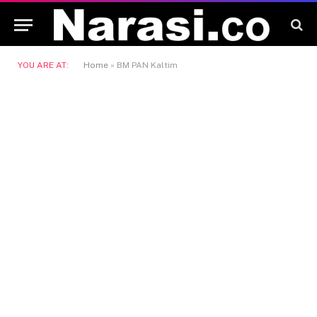
YOU ARE AT:
Home
»
BM PAN Kaltim