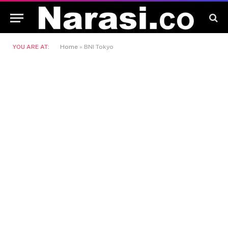
YOU ARE AT:
Home
»
BNI Tokyo