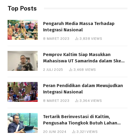
Top Posts
Pengaruh Media Massa Terhadap
Integrasi Nasional
8 MARET 2023
3,838
VIEWS
Pemprov Kaltim Siap Masukkan
Mahasiswa UT Samarinda dalam Skema
Bantuan Pendidikan Gratispol
2 JULI 2025
3,468
VIEWS
Peran Pendidikan dalam Mewujudkan
Integrasi Nasional
8 MARET 2023
3,364
VIEWS
Tertarik Berinvestasi di Kaltim,
Pengusaha Tiongkok Butuh Lahan
1.000 Hektare
20 JUNI 2024
3,321
VIEWS