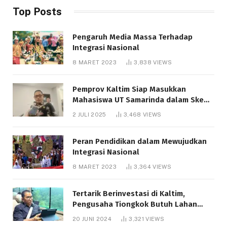
Top Posts
Pengaruh Media Massa Terhadap
Integrasi Nasional
8 MARET 2023
3,838
VIEWS
Pemprov Kaltim Siap Masukkan
Mahasiswa UT Samarinda dalam Skema
Bantuan Pendidikan Gratispol
2 JULI 2025
3,468
VIEWS
Peran Pendidikan dalam Mewujudkan
Integrasi Nasional
8 MARET 2023
3,364
VIEWS
Tertarik Berinvestasi di Kaltim,
Pengusaha Tiongkok Butuh Lahan
1.000 Hektare
20 JUNI 2024
3,321
VIEWS