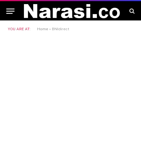
YOU ARE AT:
Home
»
BNIdirect