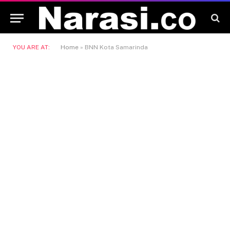
YOU ARE AT:
Home
»
BNN Kota Samarinda