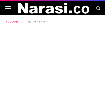
YOU ARE AT:
Home
»
BNN RI