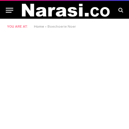
YOU ARE AT:
Home
»
Boechoerie Noer