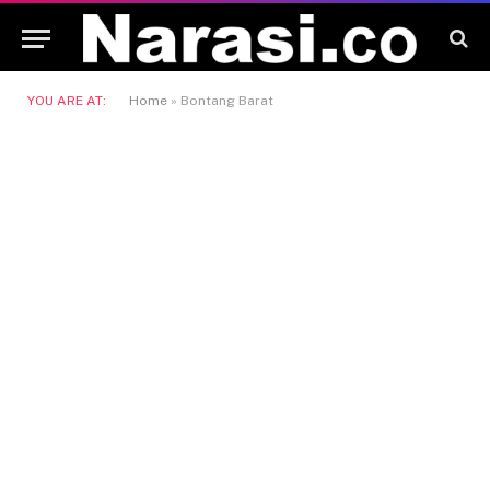
YOU ARE AT:
Home
»
Bontang Barat