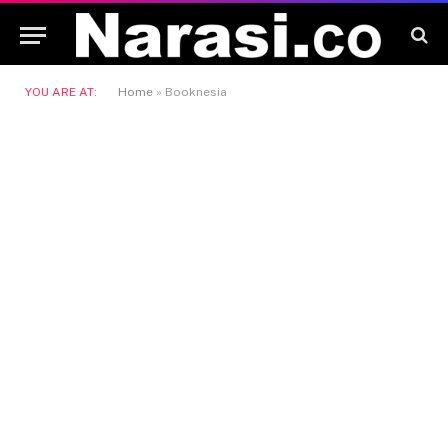
YOU ARE AT:
Home
»
Booknesia