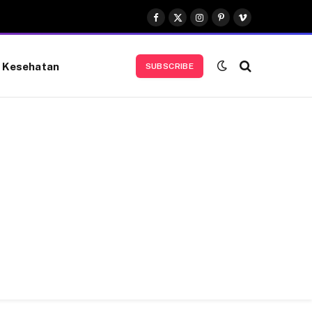
Facebook
X
Instagram
Pinterest
Vimeo
(Twitter)
Kesehatan
SUBSCRIBE