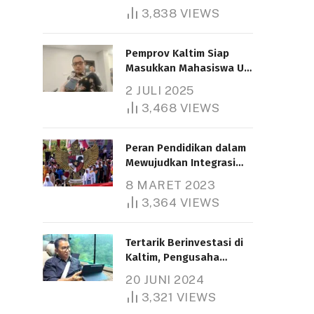
3,838
VIEWS
Pemprov Kaltim Siap
Masukkan Mahasiswa UT
Samarinda dalam Skema
2 JULI 2025
Bantuan Pendidikan
3,468
VIEWS
Gratispol
Peran Pendidikan dalam
Mewujudkan Integrasi
Nasional
8 MARET 2023
3,364
VIEWS
Tertarik Berinvestasi di
Kaltim, Pengusaha
Tiongkok Butuh Lahan
20 JUNI 2024
1.000 Hektare
3,321
VIEWS