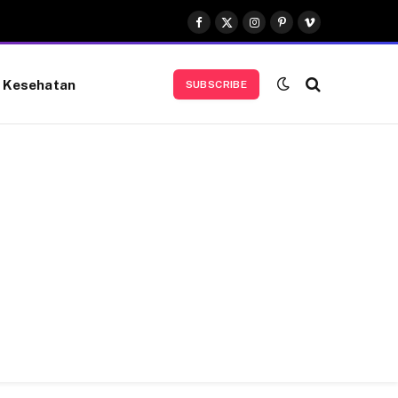
Facebook
X
Instagram
Pinterest
Vimeo
(Twitter)
Kesehatan
SUBSCRIBE