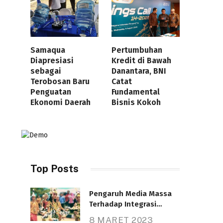
Samaqua
Pertumbuhan
Diapresiasi
Kredit di Bawah
sebagai
Danantara, BNI
Terobosan Baru
Catat
Penguatan
Fundamental
Ekonomi Daerah
Bisnis Kokoh
Top Posts
Pengaruh Media Massa
Terhadap Integrasi
Nasional
8 MARET 2023