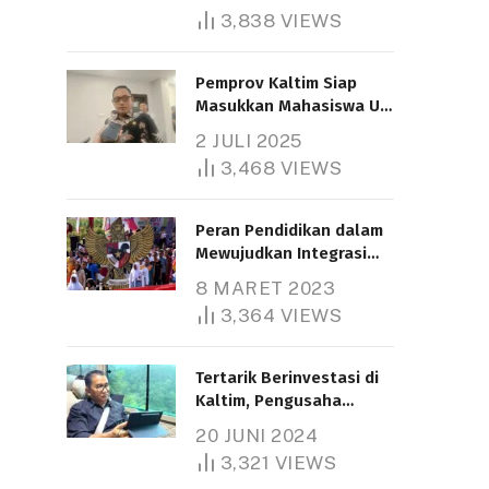
3,838
VIEWS
Pemprov Kaltim Siap
Masukkan Mahasiswa UT
Samarinda dalam Skema
2 JULI 2025
Bantuan Pendidikan
3,468
VIEWS
Gratispol
Peran Pendidikan dalam
Mewujudkan Integrasi
Nasional
8 MARET 2023
3,364
VIEWS
Tertarik Berinvestasi di
Kaltim, Pengusaha
Tiongkok Butuh Lahan
20 JUNI 2024
1.000 Hektare
3,321
VIEWS