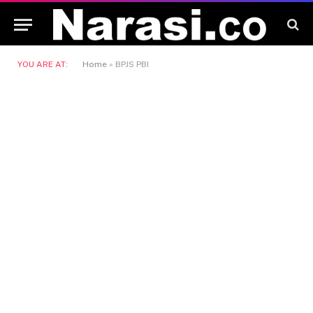
YOU ARE AT:
Home
»
BPJS PBI