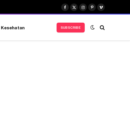
Facebook
X
Instagram
Pinterest
Vimeo
(Twitter)
Kesehatan
SUBSCRIBE