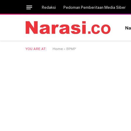
Redaksi
Pedoman Pemberitaan Media Siber
Na
YOU ARE AT:
Home
»
BPMP