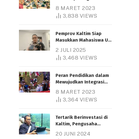
Nasional
8 MARET 2023
3,838
VIEWS
Pemprov Kaltim Siap
Masukkan Mahasiswa UT
Samarinda dalam Skema
2 JULI 2025
Bantuan Pendidikan
3,468
VIEWS
Gratispol
Peran Pendidikan dalam
Mewujudkan Integrasi
Nasional
8 MARET 2023
3,364
VIEWS
Tertarik Berinvestasi di
Kaltim, Pengusaha
Tiongkok Butuh Lahan
20 JUNI 2024
1.000 Hektare