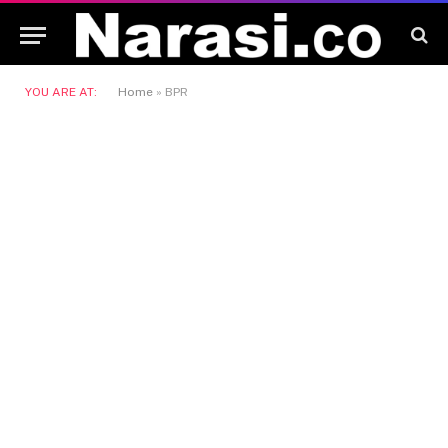
YOU ARE AT:
Home
»
BPR