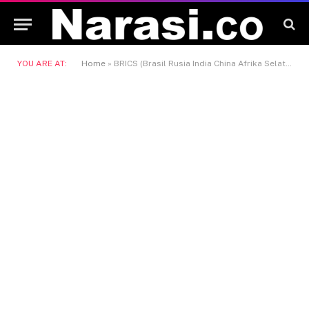
YOU ARE AT:
Home
»
BRICS (Brasil Rusia India China Afrika Selatan)