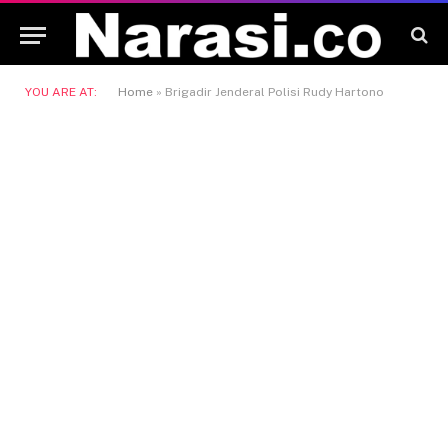
YOU ARE AT:
Home
»
Brigadir Jenderal Polisi Rudy Hartono