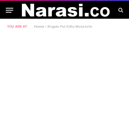
YOU ARE AT:
Home
»
Brigjen Pol Edhy Moestofa