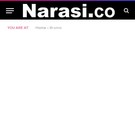
YOU ARE AT:
Home
»
Bromo