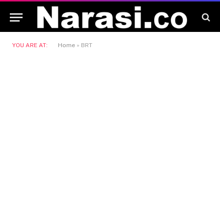
YOU ARE AT:
Home
»
BRT