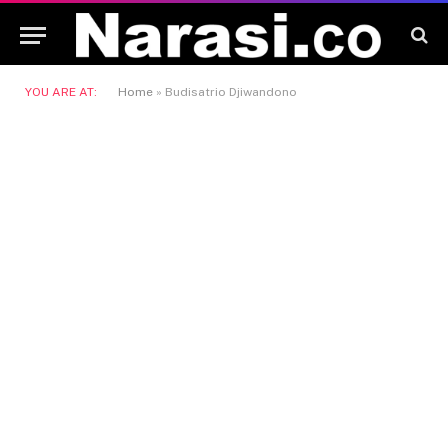
YOU ARE AT:
Home
»
Budisatrio Djiwandono