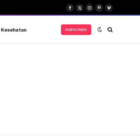
Facebook
X
Instagram
Pinterest
Vimeo
(Twitter)
Kesehatan
SUBSCRIBE