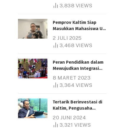
3,838
VIEWS
Pemprov Kaltim Siap
Masukkan Mahasiswa UT
Samarinda dalam Skema
2 JULI 2025
Bantuan Pendidikan
3,468
VIEWS
Gratispol
Peran Pendidikan dalam
Mewujudkan Integrasi
Nasional
8 MARET 2023
3,364
VIEWS
Tertarik Berinvestasi di
Kaltim, Pengusaha
Tiongkok Butuh Lahan
20 JUNI 2024
1.000 Hektare
3,321
VIEWS