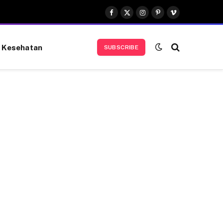
Facebook
X
Instagram
Pinterest
Vimeo
(Twitter)
Kesehatan
SUBSCRIBE