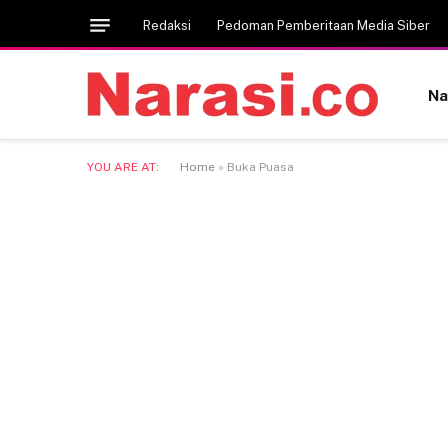
Redaksi
Pedoman Pemberitaan Media Siber
Na
YOU ARE AT:
Home
»
Buka Puasa