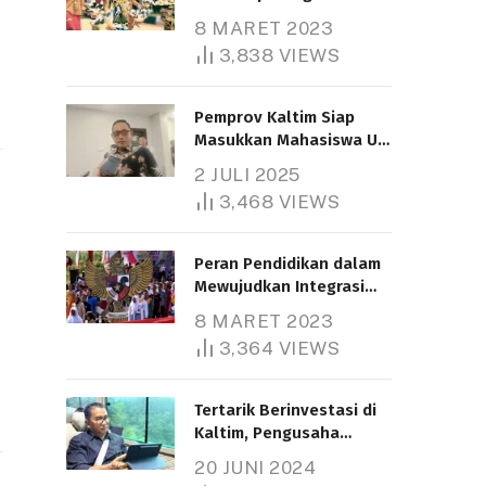
Nasional
8 MARET 2023
3,838
VIEWS
Pemprov Kaltim Siap
Masukkan Mahasiswa UT
Samarinda dalam Skema
2 JULI 2025
Bantuan Pendidikan
3,468
VIEWS
Gratispol
Peran Pendidikan dalam
Mewujudkan Integrasi
Nasional
8 MARET 2023
3,364
VIEWS
Tertarik Berinvestasi di
Kaltim, Pengusaha
Tiongkok Butuh Lahan
20 JUNI 2024
1.000 Hektare