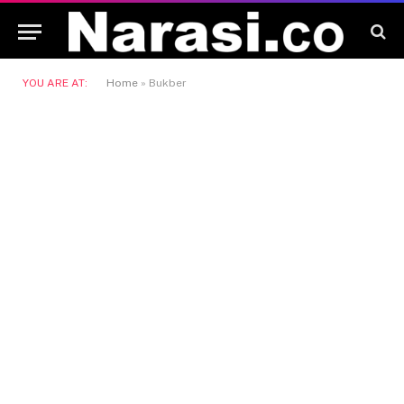
YOU ARE AT:
Home
»
Bukber