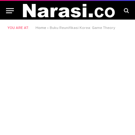
YOU ARE AT:
Home
»
Buku Reunifikasi Korea: Game Theory