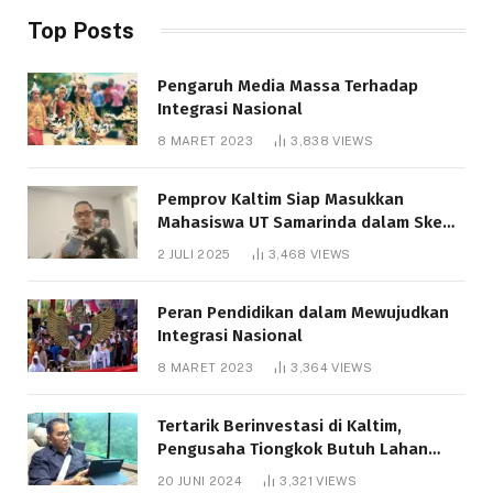
Top Posts
Pengaruh Media Massa Terhadap
Integrasi Nasional
8 MARET 2023
3,838
VIEWS
Pemprov Kaltim Siap Masukkan
Mahasiswa UT Samarinda dalam Skema
Bantuan Pendidikan Gratispol
2 JULI 2025
3,468
VIEWS
Peran Pendidikan dalam Mewujudkan
Integrasi Nasional
8 MARET 2023
3,364
VIEWS
Tertarik Berinvestasi di Kaltim,
Pengusaha Tiongkok Butuh Lahan
1.000 Hektare
20 JUNI 2024
3,321
VIEWS