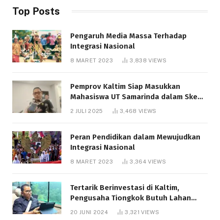
Top Posts
Pengaruh Media Massa Terhadap
Integrasi Nasional
8 MARET 2023
3,838
VIEWS
Pemprov Kaltim Siap Masukkan
Mahasiswa UT Samarinda dalam Skema
Bantuan Pendidikan Gratispol
2 JULI 2025
3,468
VIEWS
Peran Pendidikan dalam Mewujudkan
Integrasi Nasional
8 MARET 2023
3,364
VIEWS
Tertarik Berinvestasi di Kaltim,
Pengusaha Tiongkok Butuh Lahan
1.000 Hektare
20 JUNI 2024
3,321
VIEWS