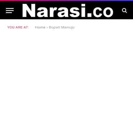
YOU ARE AT:
Home
»
Bupati Mamuju