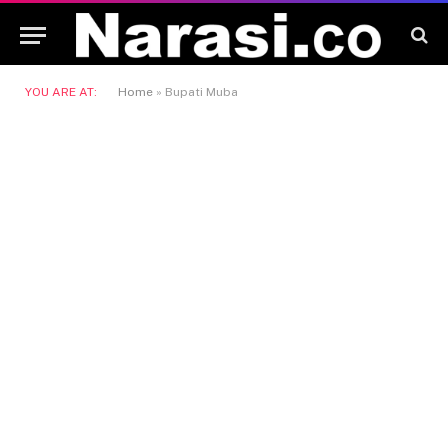
YOU ARE AT:
Home
»
Bupati Muba