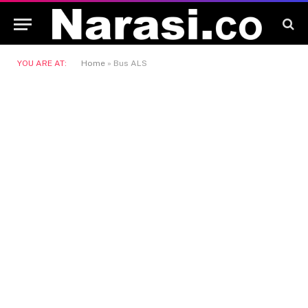
YOU ARE AT:
Home
»
Bus ALS