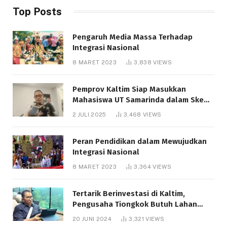
Top Posts
Pengaruh Media Massa Terhadap
Integrasi Nasional
8 MARET 2023
3,838
VIEWS
Pemprov Kaltim Siap Masukkan
Mahasiswa UT Samarinda dalam Skema
Bantuan Pendidikan Gratispol
2 JULI 2025
3,468
VIEWS
Peran Pendidikan dalam Mewujudkan
Integrasi Nasional
8 MARET 2023
3,364
VIEWS
Tertarik Berinvestasi di Kaltim,
Pengusaha Tiongkok Butuh Lahan
1.000 Hektare
20 JUNI 2024
3,321
VIEWS